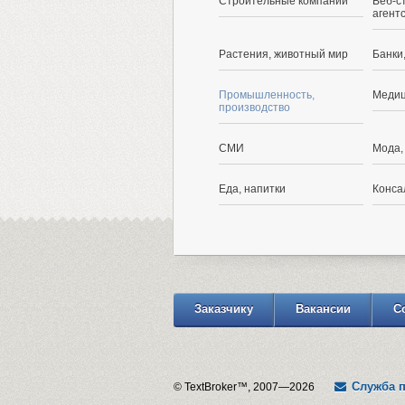
Строительные компании
Веб-с
агент
Растения, животный мир
Банки
Промышленность,
Медиц
производство
СМИ
Мода,
Еда, напитки
Конса
Заказчику
Вакансии
С
Служба 
© TextBroker™, 2007—2026