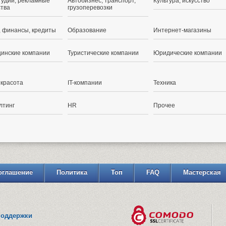
тудии, рекламные
Автобизнес, транспорт,
Культура, искусство
ства
грузоперевозки
, финансы, кредиты
Образование
Интернет-магазины
инские компании
Туристические компании
Юридические компании
 красота
IT-компании
Техника
лтинг
HR
Прочее
оглашение
Политика
Топ
FAQ
Мастерская
поддержки