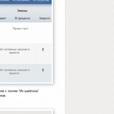
дом с полем “Из шаблона”
нов.