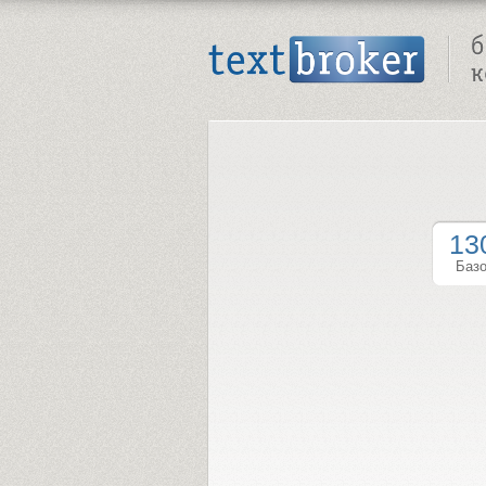
Text Broker - Бюро копирайтинга
13
Баз