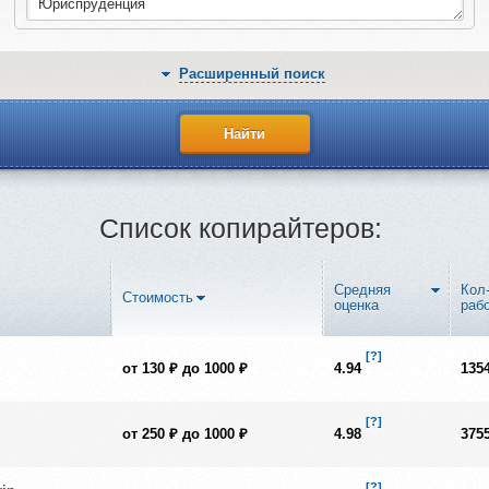
Юриспруденция
Расширенный поиск
Список копирайтеров:
Средняя
Кол
Стоимость
оценка
раб
[?]
от 130 ₽ до 1000 ₽
4.94
135
[?]
от 250 ₽ до 1000 ₽
4.98
375
[?]