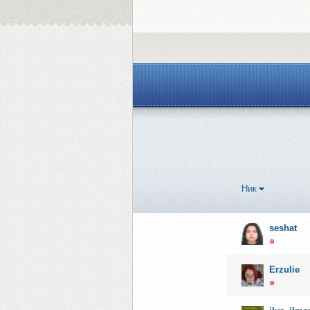
Ник
seshat
Erzulie