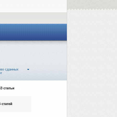
-во сданных
от
43 статьи
5 статей