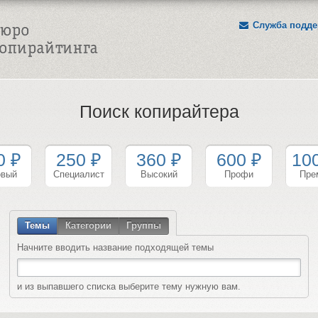
Служба подде
Поиск копирайтера
0 ₽
250 ₽
360 ₽
600 ₽
10
овый
Специалист
Высокий
Профи
Пре
Темы
Категории
Группы
Начните вводить название подходящей темы
и из выпавшего списка выберите тему нужную вам.