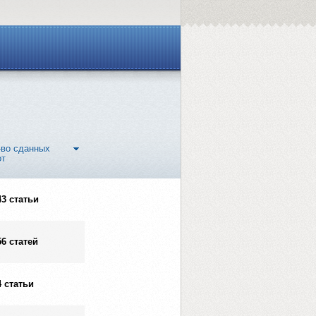
-во сданных
от
43 статьи
56 статей
4 статьи