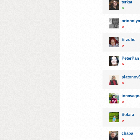
terkat
orionolya
Erzulie
PeterPan
platonov
innavagn
Bolara
chapa