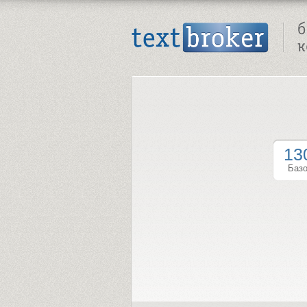
Text Broker - Бюро копирайтинга
13
Баз