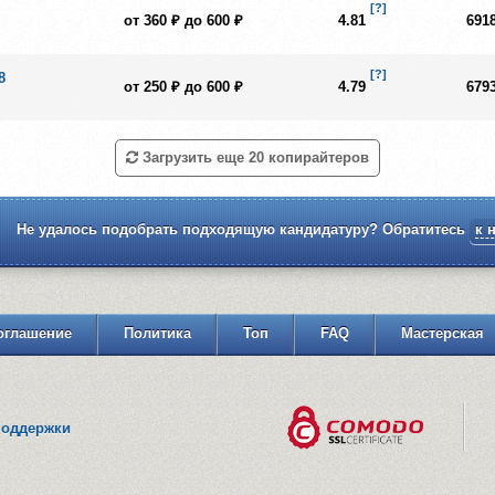
[?]
от 360 ₽ до 600 ₽
4.81
691
[?]
8
от 250 ₽ до 600 ₽
4.79
679
Загрузить еще 20 копирайтеров
Не удалось подобрать подходящую кандидатуру? Обратитесь
к 
оглашение
Политика
Топ
FAQ
Мастерская
поддержки