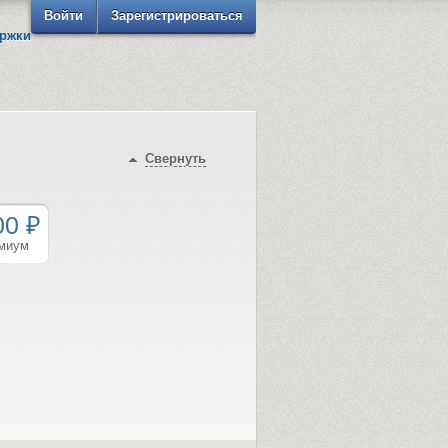
Войти
Зарегистрироваться
ржки
Свернуть
00 ₽
миум