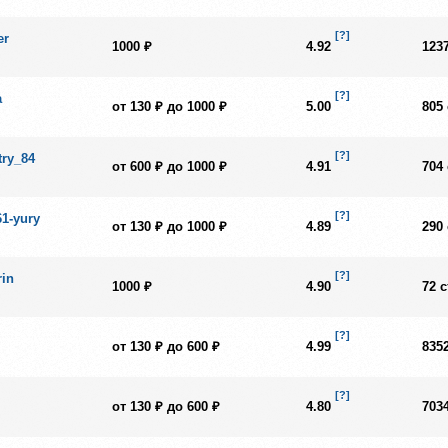
[?]
er
1000 ₽
4.92
123
[?]
a
от 130 ₽ до 1000 ₽
5.00
805
[?]
try_84
от 600 ₽ до 1000 ₽
4.91
704
[?]
61-yury
от 130 ₽ до 1000 ₽
4.89
290
[?]
rin
1000 ₽
4.90
72 
[?]
от 130 ₽ до 600 ₽
4.99
835
[?]
от 130 ₽ до 600 ₽
4.80
703