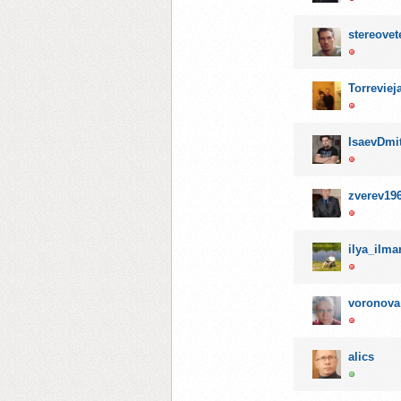
stereovet
Torreviej
IsaevDmi
zverev19
ilya_ilma
voronova
alics