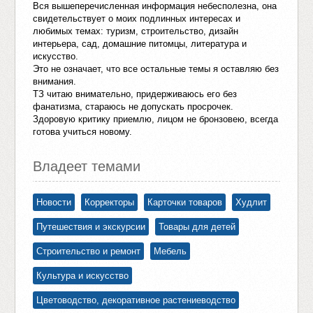
Вся вышеперечисленная информация небесполезна, она
свидетельствует о моих подлинных интересах и
любимых темах: туризм, строительство, дизайн
интерьера, сад, домашние питомцы, литература и
искусство.
Это не означает, что все остальные темы я оставляю без
внимания.
ТЗ читаю внимательно, придерживаюсь его без
фанатизма, стараюсь не допускать просрочек.
Здоровую критику приемлю, лицом не бронзовею, всегда
готова учиться новому.
Владеет темами
Новости
Корректоры
Карточки товаров
Худлит
Путешествия и экскурсии
Товары для детей
Строительство и ремонт
Мебель
Культура и искусство
Цветоводство, декоративное растениеводство