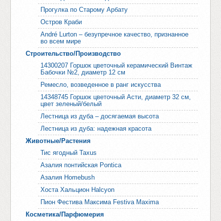
Прогулка по Старому Арбату
Остров Краби
André Lurton – безупречное качество, признанное
во всем мире
Строительство/Производство
14300207 Горшок цветочный керамический Винтаж
Бабочки №2, диаметр 12 см
Ремесло, возведенное в ранг искусства
14348745 Горшок цветочный Асти, диаметр 32 см,
цвет зеленый/белый
Лестница из дуба – досягаемая высота
Лестница из дуба: надежная красота
Животные/Растения
Тис ягодный Taxus
Азалия понтийская Pontica
Азалия Homebush
Хоста Хальцион Halcyon
Пион Фестива Максима Festiva Maxima
Косметика/Парфюмерия