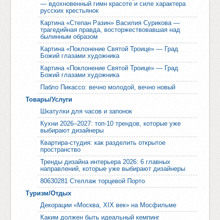
— вдохновенный гимн красоте и силе характера
русских крестьянок
Картина «Степан Разин» Василия Сурикова —
трагедийная правда, восторжествовавшая над
былинным образом
Картина «Поклонение Святой Троице» — Град
Божий глазами художника
Картина «Поклонение Святой Троице» — Град
Божий глазами художника
Пабло Пикассо: вечно молодой, вечно новый
Товары/Услуги
Шкатулки для часов и запонок
Кухни 2026–2027: топ-10 трендов, которые уже
выбирают дизайнеры
Квартира-студия: как разделить открытое
пространство
Тренды дизайна интерьера 2026: 6 главных
направлений, которые уже выбирают дизайнеры
80630281 Стеллаж торцевой Порто
Туризм/Отдых
Декорации «Москва, XIX век» на Мосфильме
Каким должен быть идеальный кемпинг