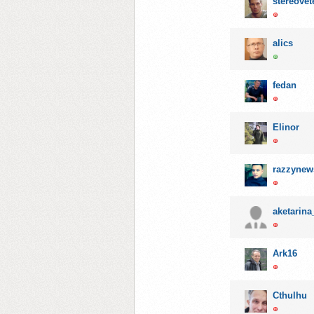
stereovet
alics
fedan
Elinor
razzynew
aketarina
Ark16
Cthulhu