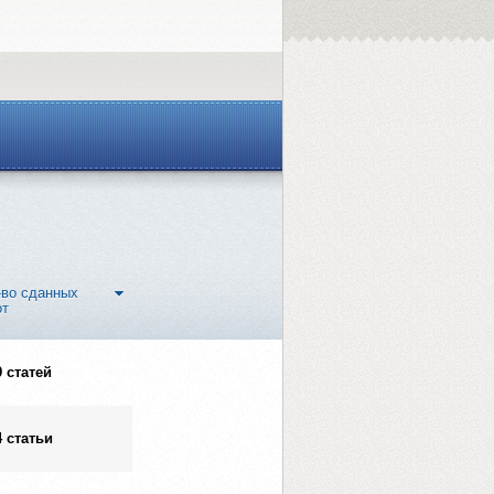
-во сданных
от
9 статей
4 статьи