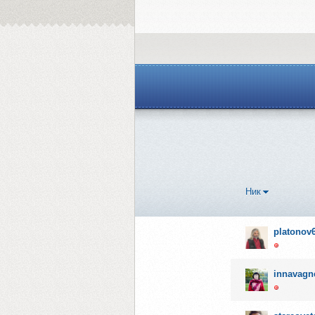
Ник
platonov
innavagn