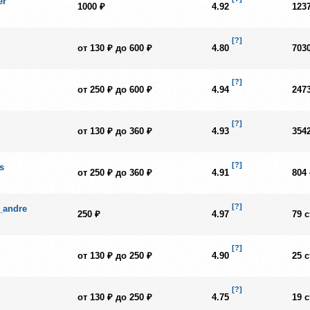
er
1000 ₽
4.92
123
Охота и рыбалка
Педагогика / воспитание детей
[?]
от 130 ₽ до 600 ₽
4.80
703
Презентации
Пресс-релизы
[?]
Продающие тексты
от 250 ₽ до 600 ₽
4.94
247
Продвижение & PR
Производство
[?]
от 130 ₽ до 360 ₽
4.93
354
Психология
Путешествия и экскурсии
[?]
s
от 250 ₽ до 360 ₽
4.91
804
Работа и учеба за границей
Спичрайтинг
[?]
_andre
Спорт и фитнес
250 ₽
4.97
79 
Срочные заказы
[?]
Стихотворные тексты
от 130 ₽ до 250 ₽
4.90
25 
Строительство и ремонт
Сценарии для аудио и видеороликов
[?]
от 130 ₽ до 250 ₽
4.75
19 
Тексты для соцсетей, блогов