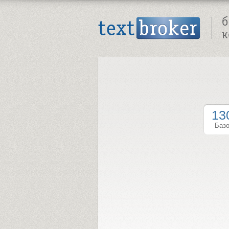
Text Broker - Бюро копирайтинга
13
Баз