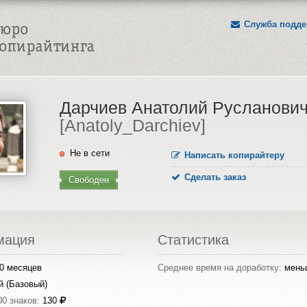
Служба подде
Дарчиев Анатолий Русланови
[Anatoly_Darchiev]
Не в сети
Написать копирайтеру
Сделать заказ
Свободен
мация
Статистика
0 месяцев
Среднее время на доработку:
мень
й (Базовый)
00 знаков:
130