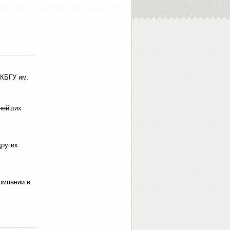
(КБГУ им.
пнейших
других
омпании в