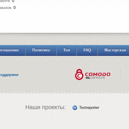
работе:
0
аказов:
0
оглашение
Политика
Топ
FAQ
Мастерская
поддержки
Наши проекты:
Textreporter