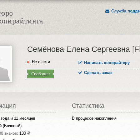
Служба подде
Семёнова Елена Сергеевна
[F
Не в сети
Написать копирайтеру
Сделать заказ
Свободен
мация
Статистика
 года и 11 месяцев
В процессе накопления
й (Базовый)
00 знаков:
130