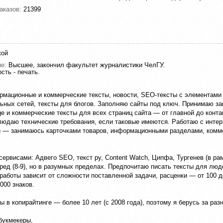
аказов:
21399
кой
ие:
Высшее, закончил факультет журналистики ЧелГУ.
сть - печать.
мационные и коммерческие тексты, новости, SEO-тексты с элементами 
ьных сетей, тексты для блогов. Заполняю сайты под ключ. Принимаю за
ge и коммерческие тексты для всех страниц сайта — от главной до конта
людаю технические требования, если таковые имеются. Работаю с интер
 — занимаюсь карточками товаров, информационными разделами, комм
сервисами: Адвего SEO, текст ру, Content Watch, Ципфа, Тургенев (в ра
вред (8-9), но в разумных пределах. Предпочитаю писать тексты для люд
работы зависит от сложности поставленной задачи, расценки — от 100 д
000 знаков.
ы в копирайтинге — более 10 лет (с 2008 года), поэтому я берусь за раз
букмекеры.