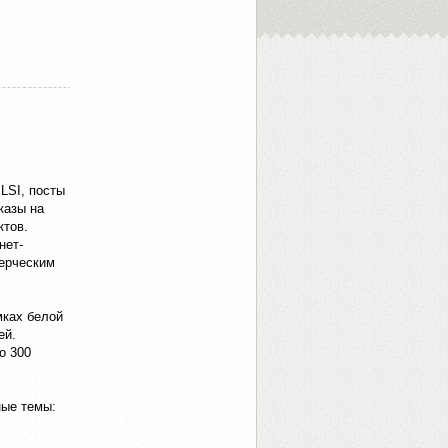
LSI, посты
казы на
ктов.
нет-
ерческим
мках белой
ей.
о 300
ные темы: