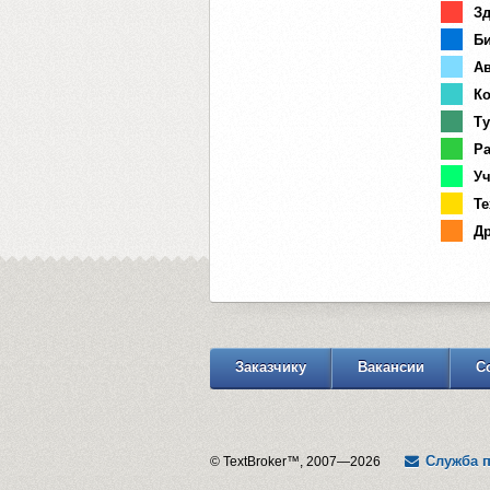
Зд
Би
Ав
Ко
Ту
Ра
Уч
Те
Др
Заказчику
Вакансии
С
Служба 
© TextBroker™, 2007—2026