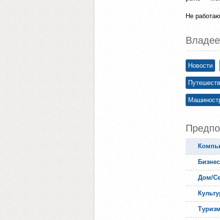
Не работаю
Владее
Новости
Путешеств
Машиностр
Предпо
Компь
Бизне
Дом/С
Культу
Туриз