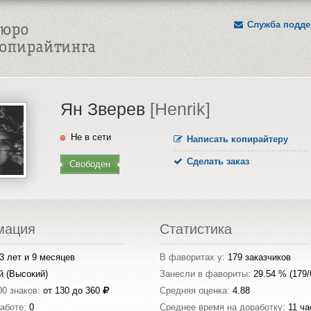
Служба подде
Ян Зверев
[Henrik]
Не в сети
Написать копирайтеру
Сделать заказ
Свободен
мация
Статистика
3 лет и 9 месяцев
В фаворитах у:
179 заказчиков
й (Высокий)
Занесли в фавориты:
29.54 % (179/
00 знаков:
от 130 до 360
Средняя оценка:
4.88
работе:
0
Среднее время на доработку:
11 ча