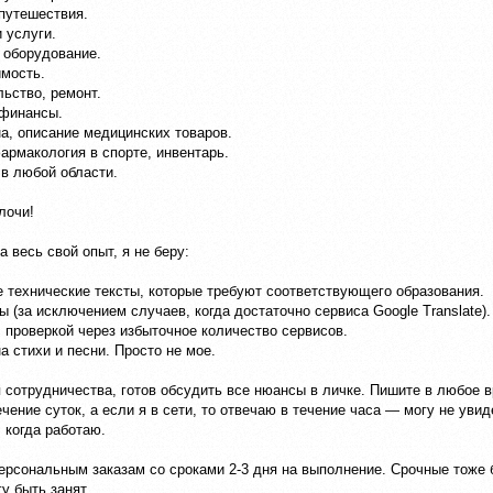
путешествия.
 услуги.
 оборудование.
мость.
ьство, ремонт.
 финансы.
, описание медицинских товаров.
армакология в спорте, инвентарь.
в любой области.
лочи!
а весь свой опыт, я не беру:
технические тексты, которые требуют соответствующего образования.
 (за исключением случаев, когда достаточно сервиса Google Translate).
 проверкой через избыточное количество сервисов.
а стихи и песни. Просто не мое.
 сотрудничества, готов обсудить все нюансы в личке. Пишите в любое в
ечение суток, а если я в сети, то отвечаю в течение часа — могу не увид
 когда работаю.
ерсональным заказам со сроками 2-3 дня на выполнение. Срочные тоже б
у быть занят.