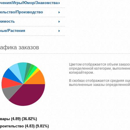
ечения/Игры/Юмор/Знакомства
ельство/Производство
жимость
ные/Растения
афика заказов
Цветом отображается объем заказо
определенной категории, выполне
копирайтером.
В скобках отображается средняя оц
выполненные заказы определенной 
вары (4.89) (36.82%)
роительство (4.83) (9.81%)