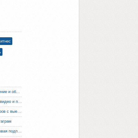
фитнес
ь
Decentralizedml: машинное обучение и обработка данных
iRutube: сервис с качественным видео и поиском
Качественный ремонт компьютеров с выездом мастера на дом
таграм
Зачем нужна электронная цифровая подпись