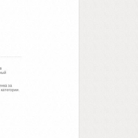
в
нный
енка за
категории.