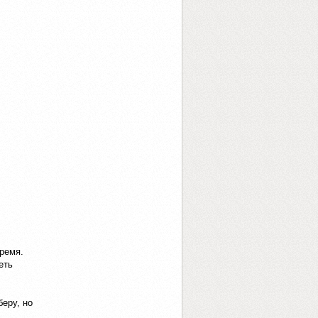
ремя.
еть
еру, но