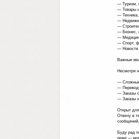
— Туризм, 
— Товары и
— Техника,
— Недвижи
— Строител
— Бизнес,
— Медицина
— Спорт, ф
— Новости 
Важные ме
Несмотря н
— Сложные 
— Переводы
— Заказы с
— Заказы н
Открыт для
Отвечу в т
сообщений,
Буду рад п
реже — мог