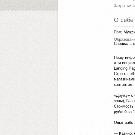
Закрытых з
О себе
Пол:
Мужс
Образован
Специально
Пишу инфор
для социал
Landing Pa
Строго соб
магазинами
контентом.
«Дружу» с 
зоны), Гла
Стоимость 
рублей за 1
Опыт работ
— Казино, 