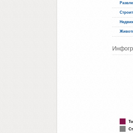
Развл
Строит
Недви
Живот
Инфогр
То
Ст