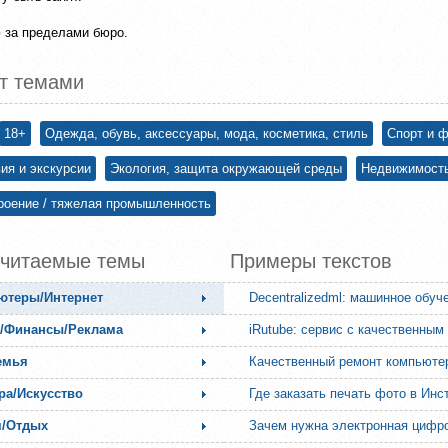
 за пределами бюро.
т темами
18+
Одежда, обувь, аксессуары, мода, косметика, стиль
Спорт и 
ия и экскурсии
Экология, защита окружающей среды
Недвижимост
оение / тяжелая промышленность
читаемые темы
Примеры текстов
ютеры/Интернет
с/Финансы/Реклама
емья
ра/Искусство
Где заказать печать фото в Инс
м/Отдых