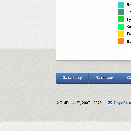
До
Сп
Ту
Ко
Те
Др
Заказчику
Вакансии
С
Служба 
© TextBroker™, 2007—2026