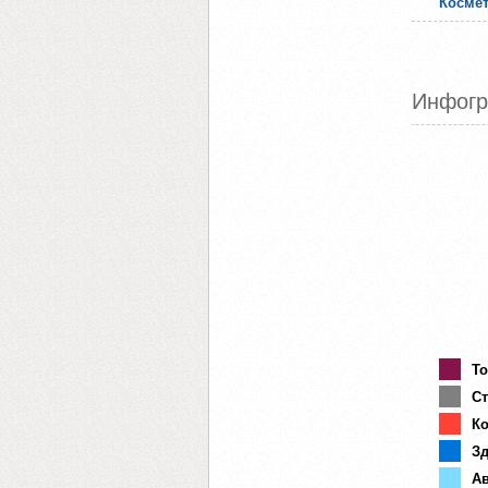
Косме
Инфогр
То
Ст
Ко
Зд
Ав