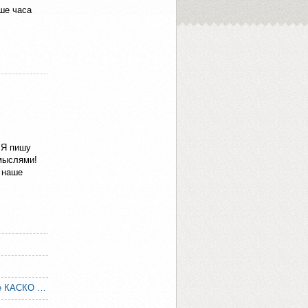
ше часа
 Я пишу
мыслями!
о наше
Страхование от угона. Надёжное КАСКО на все случаи жизни.