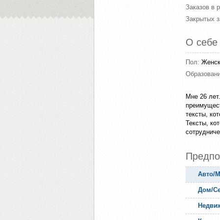
Заказов в 
Закрытых з
О себе
Пол:
Женск
Образован
Мне 26 лет
преимущест
тексты, ко
Тексты, ко
сотрудниче
Предпо
Авто/
Дом/С
Недви