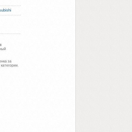
ubishi
в
нный
енка за
категории.