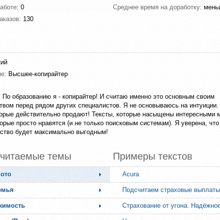
работе:
0
Среднее время на доработку:
мень
аказов:
130
ий
ие:
Высшее-копирайтер
. По образованию я - копирайтер! И считаю именно это основным своим
вом перед рядом других специалистов. Я не основываюсь на интуиции.
торые действительно продают! Тексты, которые насыщены интересными 
торые просто нравятся (и не только поисковым системам). Я уверена, чт
ство будет максимально выгодным!
читаемые темы
Примеры текстов
Мото
Acura
емья
Подсчитаем страховые выплаты
жимость