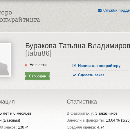
Служба подде
Буракова Татьяна Владимиро
[tabu86]
Не в сети
Написать копирайтеру
Сделать заказ
Свободен
мация
Статистика
5 лет и 6 месяцев
В фаворитах у:
3 заказчиков
й (Базовый)
Занесли в фавориты:
13.04 % (3/23
00 знаков:
130
Средняя оценка:
4.74