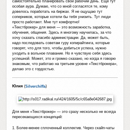
самостоятельно планировать свой рабочий день. Еще тут
особая аура. Думаю, что со мной согласятся те, кому
довелось поработать на биржах. Я не ощущаю тут
соперников, которые хотели бы тебя унизить. Тут люди
просто работают. Мне тут комфортно!
«Текстброкер» для меня — это возможность заработка,
обучения, общения. Здесь я многому научилась, за что
хочу сказать спасибо администрации. Да, может быть,
надо последовать советам гуру копирайтинга, которые
говорят, что для того, чтобы добиться успеха, нужно
уходить в вольное плавание. Но я чувствую себя здесь
успешной. Может, это и громко сказано, но когда я говорю
знакомым, что работаю на третьем уровне «Текстброкера»,
делаю это с гордостью.
Юлия
(
)
Silverchiffa
Для меня «Текстброкер» — это сразу несколько не всегда
пересекающихся концепций:
1. Более-менее сплоченный коллектив. Через скайп-чаты