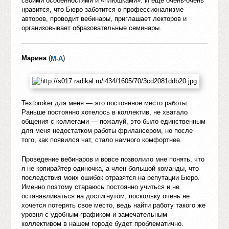
своими особенностями и «плюшками». И еще очень-очень
нравится, что Бюро заботится о профессионализме
авторов, проводит вебинары, приглашает лекторов и
организовывает образовательные семинары.
Марина
(
)
M-A
Textbroker для меня — это постоянное место работы.
Раньше постоянно хотелось в коллектив, не хватало
общения с коллегами — пожалуй, это было единственным
для меня недостатком работы фрилансером, но после
того, как появился чат, стало намного комфортнее.
Проведение вебинаров и вовсе позволило мне понять, что
я не копирайтер-одиночка, а член большой команды, что
последствия моих ошибок отразятся на репутации Бюро.
Именно поэтому стараюсь постоянно учиться и не
останавливаться на достигнутом, поскольку очень не
хочется потерять свое место, ведь найти работу такого же
уровня с удобным графиком и замечательным
коллективом в нашем городе будет проблематично.