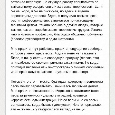
оставила неплохую, но скучную работу специалиста по
таможенному оформлению и занялась творчеством. Если
бы не Бюро, я бы не рискнула, но здесь я видела
перспективы для себя. Здесь я получила возможность
расти профессионально, заниматься по-настоящему
любимым делом. Узнала больше о других людях, которые
так же, как и я, зарабатывают творческим трудом. Узнала
много нового о профессии, благодаря общению, обучению
(спасибо руководству и администрации).
Мне нравится тут работать, нравится ощущение свободы,
которое у меня здесь есть. Когда у меня нет заказов в
Бюро, я пишу статьи в свободную продажу (люблю это)
или работаю со своими прямыми заказчиками. Но когда
приходит весточка от «Текстброкера» о личном сообщении
или персональных заказах, я устремляюсь сюда.
Потому что это — место, благодаря которому я воплотила
свою мечту: зарабатывать, занимаясь любимым делом.
Мне нравится возможность общаться с коллегами (хотя
из-за загруженности делаю это редко), нравится
корректность администрации. Не со всем и не со всеми
соглашаюсь, когда бывают дискуссии. Но это нормально,
это — жизнь, и у каждого свой взгляд на вещи.