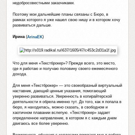
недобросовестными заказчиками.
Поэтому мои дальнейшие планы связаны с Бюро, в
рамках которого я уже нашел свою нишу и в котором хочу
развиваться дальше.
Ирина
(
)
ArinaEK
Что для меня «Текстброкер»? Прежде всего, это место,
где я работаю и получаю половину своего ежемесячного
дохода.
Для меня «Текстброкер» — это своеобразный виртуальный
наставник, дающий ценные указания, помогающий
уверенно развиваться. Уверенность в копирайтерской
деятельности я обрела именно тут. До того, как я попала в
бюро, я находилась, можно сказать, в свободном и
хаотичном плавании вслепую. «Текстброкер» задает
определенное направление, в котором я с каждым днем
двигаюсь все более уверенно.
Возможность общения с коллегами помогает мне в работе.